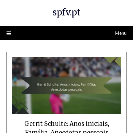
Skip
spfv.pt
to
content
Menu
Gerrit Schulte: Anos iniciais,
Família, Anecdotas pessoais