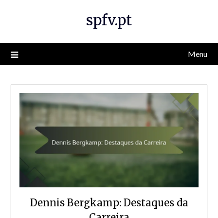
Skip
spfv.pt
to
content
Menu
Dennis Bergkamp: Destaques da
Carreira